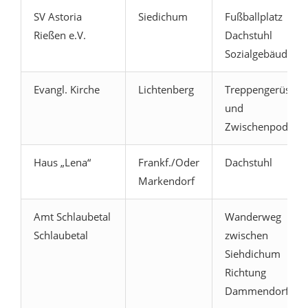
SV Astoria
Siedichum
Fußballplatz
Rießen e.V.
Dachstuhl
Sozialgebäude
Evangl. Kirche
Lichtenberg
Treppengerüst
und
Zwischenpodest
Haus „Lena“
Frankf./Oder
Dachstuhl
Markendorf
Amt Schlaubetal
Wanderweg
Schlaubetal
zwischen
Siehdichum
Richtung
Dammendorf