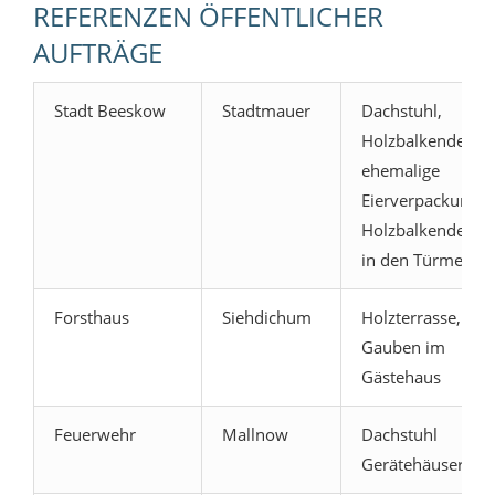
REFERENZEN ÖFFENTLICHER
AUFTRÄGE
Stadt Beeskow
Stadtmauer
Dachstuhl,
Holzbalkendecke,
ehemalige
Eierverpackung
Holzbalkendecke
in den Türmen
Forsthaus
Siehdichum
Holzterrasse,
Gauben im
Gästehaus
Feuerwehr
Mallnow
Dachstuhl
Gerätehäuser