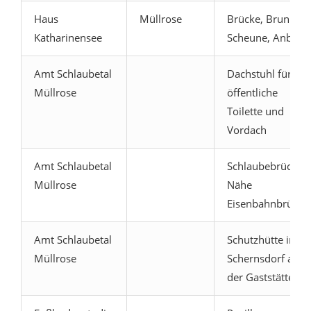
Haus
Müllrose
Brücke, Brunnen,
Katharinensee
Scheune, Anbau
Amt Schlaubetal
Dachstuhl für
Müllrose
öffentliche
Toilette und
Vordach
Amt Schlaubetal
Schlaubebrücke
Müllrose
Nähe
Eisenbahnbrücke
Amt Schlaubetal
Schutzhütte in
Müllrose
Schernsdorf an
der Gaststätte