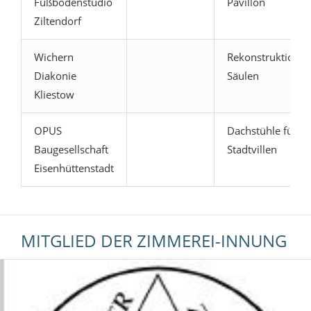
Fußbodenstudio
Pavillon
Ziltendorf
Wichern
Rekonstruktion,
Diakonie
Säulen
Kliestow
OPUS
Dachstühle für 3
Baugesellschaft
Stadtvillen
Eisenhüttenstadt
MITGLIED DER ZIMMEREI-INNUNG